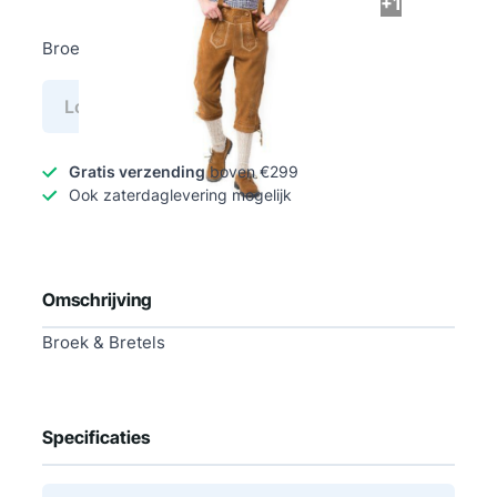
+1
Broek & Bretels
Log in voor prijs
Gratis verzending
boven €299
Ook zaterdaglevering mogelijk
Omschrijving
Broek & Bretels
Specificaties