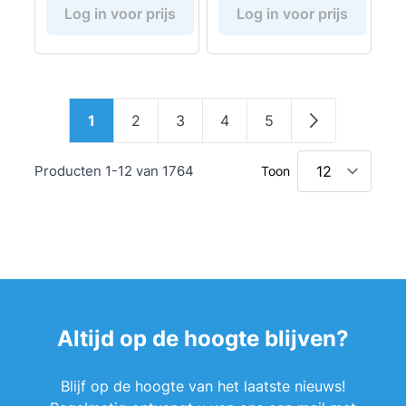
Log in voor prijs
Log in voor prijs
Pagina
1
2
3
4
5
U lees momenteel pagina
Pagina
Pagina
Pagina
Pagina
Pagina
Producten
1
-
12
van
1764
Toon
Altijd op de hoogte blijven?
Blijf op de hoogte van het laatste nieuws!