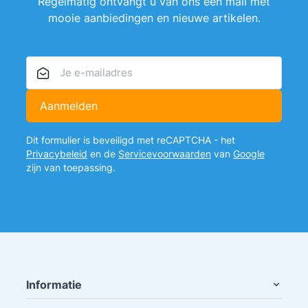
Regelmatig ontvangt u van ons een mail met
mooie aanbiedingen en nieuwe artikelen.
E-mailadres
Aanmelden
Dit formulier is beveiligd met reCAPTCHA - het
Privacybeleid
en de
Servicevoorwaarden
van
Google
zijn van toepassing.
Informatie