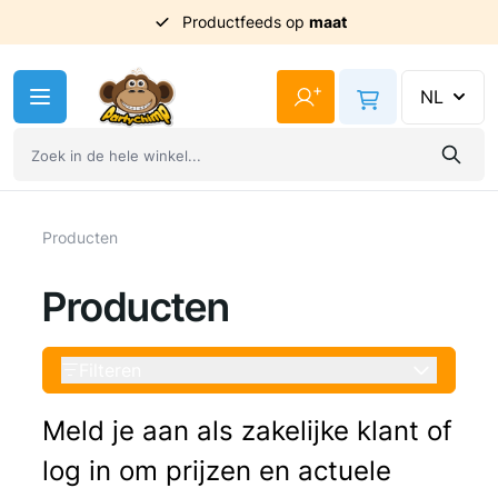
Productfeeds op
Uit
voorraad
geleverd
maat
Ga naar de inhoud
+
NL
Producten
Producten
Filteren
Meld je aan als zakelijke klant of
log in om prijzen en actuele