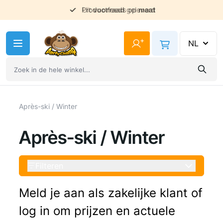
Uit
voorraad
geleverd
Ga naar de inhoud
+
NL
Après-ski / Winter
Après-ski / Winter
Filteren
Meld je aan als zakelijke klant of
log in om prijzen en actuele