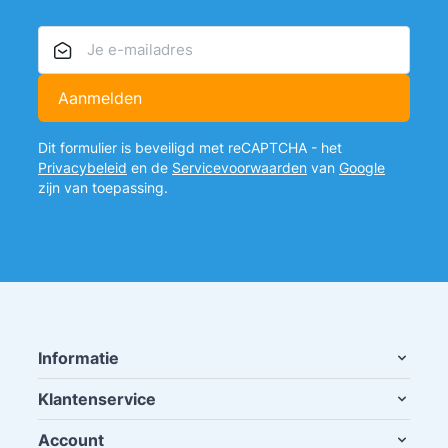
E-mailadres
Aanmelden
Dit formulier is beveiligd met reCAPTCHA - het
Privacybeleid
en de
Servicevoorwaarden
van
Google
zijn van toepassing.
Informatie
Klantenservice
Account