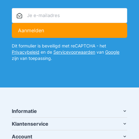
E-mailadres
Aanmelden
Dit formulier is beveiligd met reCAPTCHA - het
Privacybeleid
en de
Servicevoorwaarden
van
Google
zijn van toepassing.
Informatie
Klantenservice
Account