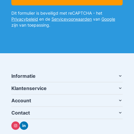
Dit formulier is beveiligd met reCAPTCHA - het
Privacybeleid
en de
Servicevoorwaarden
van
Google
zijn van toepassing.
Informatie
Klantenservice
Account
Contact