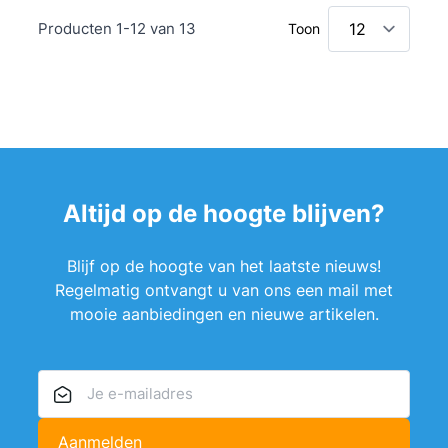
Producten
1
-
12
van
13
Toon
Altijd op de hoogte blijven?
Blijf op de hoogte van het laatste nieuws!
Regelmatig ontvangt u van ons een mail met
mooie aanbiedingen en nieuwe artikelen.
E-mailadres
Aanmelden