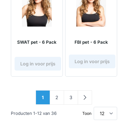
SWAT pet - 6 Pack
FBI pet - 6 Pack
Log in voor prijs
Log in voor prijs
Pagina
1
2
3
U lees momenteel pagina
Pagina
Pagina
Pagina
Producten
1
-
12
van
36
Toon