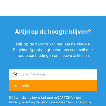
Altijd op de hoogte blijven?
Blijf op de hoogte van het laatste nieuws!
Regelmatig ontvangt u van ons een mail met
mooie aanbiedingen en nieuwe artikelen.
E-mailadres
Aanmelden
Dit formulier is beveiligd met reCAPTCHA - het
Privacybeleid
en de
Servicevoorwaarden
van
Google