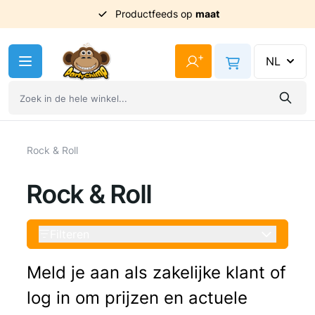
Uit
voorraad
geleverd
Ga naar de inhoud
+
NL
Rock & Roll
Rock & Roll
Filteren
Meld je aan als zakelijke klant of
log in om prijzen en actuele