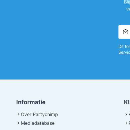
Bl
v
Dit f
Servi
Informatie
K
Over Partychimp
Mediadatabase