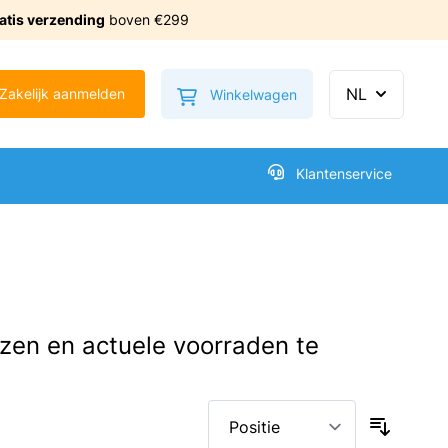
atis verzending
boven €299
Minicart tonen/verbe
NL
Zakelijk aanmelden
Winkelwagen
Klantenservice
ijzen en actuele voorraden te