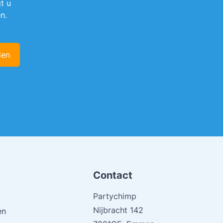
t u
n.
den
Contact
Partychimp
Nijbracht 142
en