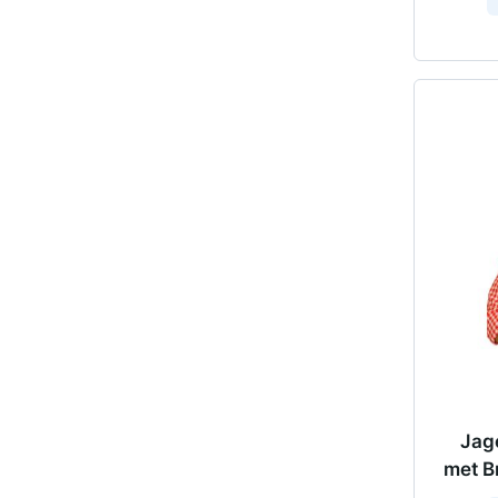
Jage
met B