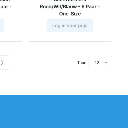
Paar -
Rood/Wit/Blauw - 6 Paar -
One-Size
Log in voor prijs
Toon
 pagina
a
Pagina