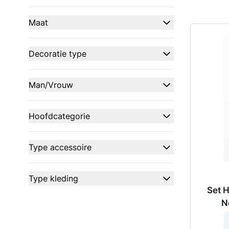
filter
Maat
filter
Decoratie type
filter
Man/Vrouw
filter
Hoofdcategorie
filter
Type accessoire
filter
Type kleding
Set 
filter
N