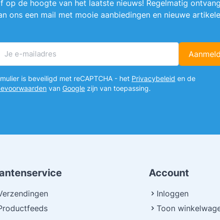
ijf op de hoogte van het laatste nieuws! Regelmatig ontvang
an ons een mail met mooie aanbiedingen en nieuwe artikele
Aanmel
E-mailadres
ormulier is beveiligd met reCAPTCHA - het
Privacybeleid
en de
cevoorwaarden
van
Google
zijn van toepassing.
lantenservice
Account
Verzendingen
Inloggen
Productfeeds
Toon winkelwag