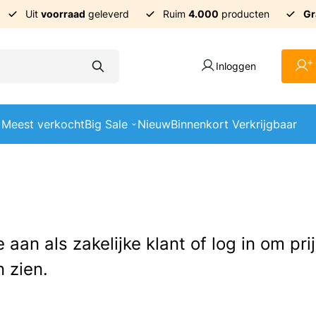
Uit
voorraad
geleverd
Ruim
4.000
producten
Gr
+
Inloggen
Meest verkocht
Big Sale
Nieuw
Binnenkort Verkrijgbaar
e aan als zakelijke klant of log in om pr
 zien.