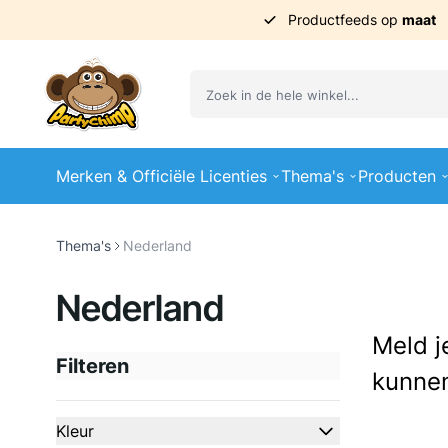
Productfeeds op
maat
Ga naar de inhoud
Merken & Officiële Licenties
Thema's
Producten
Thema's
Nederland
Nederland
Meld j
Filteren
kunnen
Doorgaan naar productlijst
Kleur