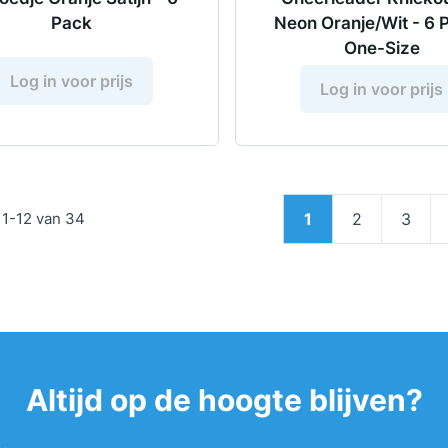
Pack
Neon Oranje/Wit - 6 
One-Size
Log in voor prijs
Log in voor prijs
Pagina
n
1
-
12
van
34
1
2
3
U lees momenteel
Pagina
Pagin
Altijd op de hoogte blijven?