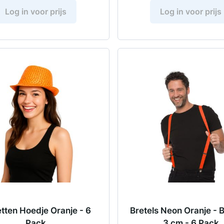
Log in voor prijs
Log in voor prijs
etten Hoedje Oranje - 6
Bretels Neon Oranje - 
Pack
3 cm - 6 Pack