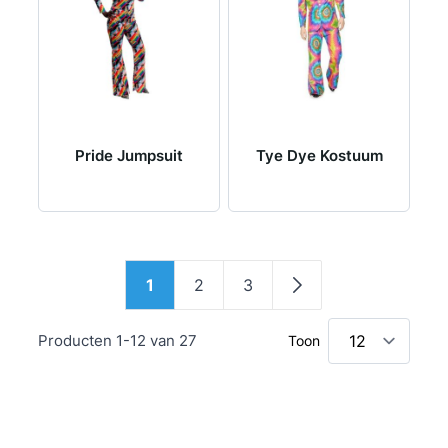
Pride Jumpsuit
Tye Dye Kostuum
Pagina
1
2
3
U lees momenteel pagina
Pagina
Pagina
Pagina
Producten
1
-
12
van
27
Toon