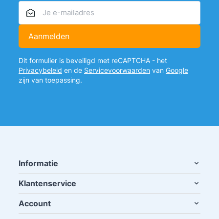
E-mailadres
Aanmelden
Dit formulier is beveiligd met reCAPTCHA - het
Privacybeleid
en de
Servicevoorwaarden
van
Google
zijn van toepassing.
Informatie
Klantenservice
Account