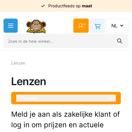
Uit
voorraad
geleverd
Ga naar de inhoud
+
NL
Lenzen
Lenzen
Filteren
Meld je aan als zakelijke klant of
log in om prijzen en actuele