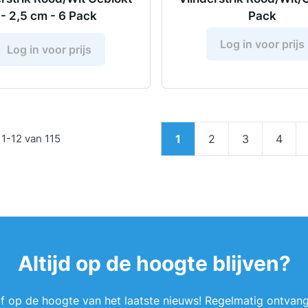
- 2,5 cm - 6 Pack
Pack
Log in voor prijs
Log in voor prijs
Pagina
n
1
-
12
van
115
1
2
3
4
U lees momenteel pagin
Pagina
Pagina
Pagin
Altijd op de hoogte blijven?
ijf op de hoogte van het laatste nieuws! Regelmatig ontvang