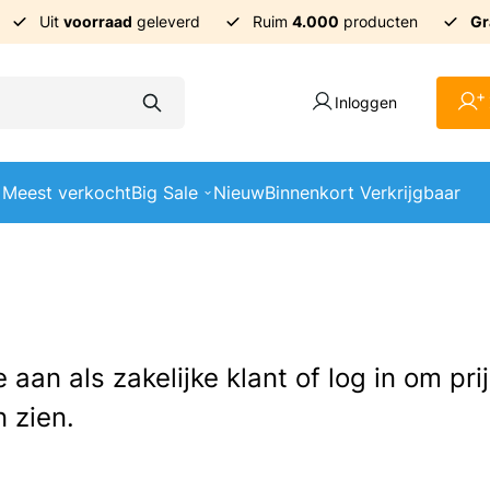
Uit
voorraad
geleverd
Ruim
4.000
producten
Gr
+
Inloggen
Meest verkocht
Big Sale
Nieuw
Binnenkort Verkrijgbaar
e aan als zakelijke klant of log in om pr
 zien.