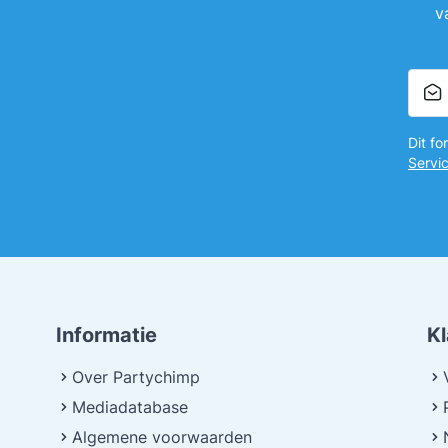
v
Dit f
Servi
Informatie
K
Over Partychimp
Mediadatabase
Algemene voorwaarden