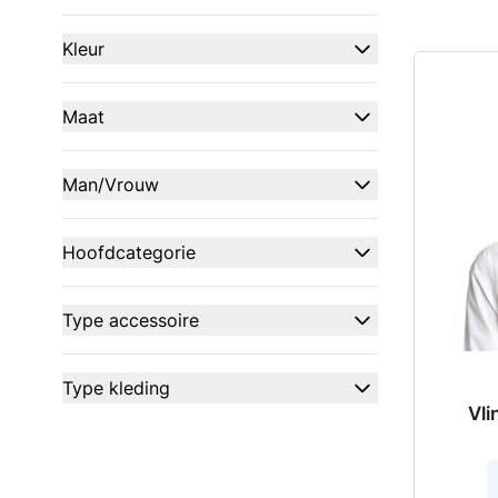
filter
Kleur
filter
Maat
filter
Man/Vrouw
filter
Hoofdcategorie
filter
Type accessoire
filter
Type kleding
Vli
filter