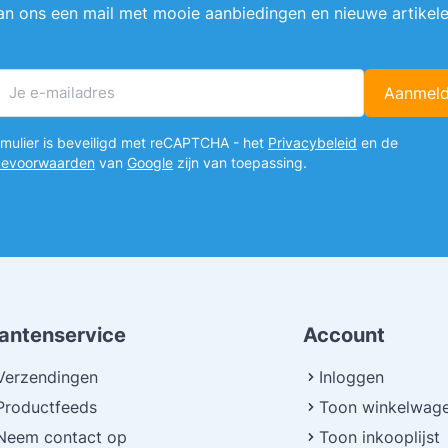
an ons een mail met mooie aanbiedingen en nieuwe artikele
Aanmel
E-mailadres
ormulier is beveiligd met reCAPTCHA - het
Privacybeleid
en de
cevoorwaarden
van
Google
zijn van toepassing.
lantenservice
Account
Verzendingen
Inloggen
Productfeeds
Toon winkelwag
Neem contact op
Toon inkooplijst