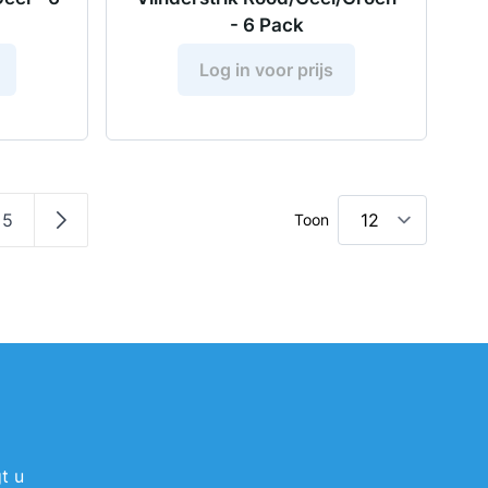
- 6 Pack
Log in voor prijs
5
Toon
a
a
Pagina
Pagina
t u