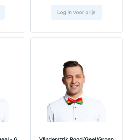
Log in voor prijs
eel - 6
Vlinderstrik Rood/Geel/Groen