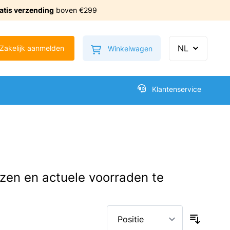
atis verzending
boven €299
Minicart tonen/verbe
NL
Zakelijk aanmelden
Winkelwagen
Klantenservice
ijzen en actuele voorraden te