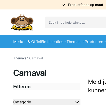
Productfeeds op
maat
Ga naar de inhoud
Merken & Officiële Licenties
Thema's
Producten
Thema's
Carnaval
Carnaval
Meld j
Filteren
kunnen
Doorgaan naar productlijst
Categorie