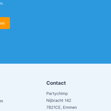
n.
den
Contact
Partychimp
Nijbracht 142
en
7821CE, Emmen