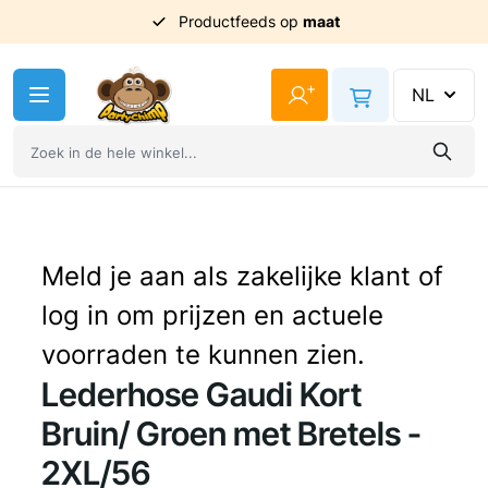
Productfeeds op
Uit
voorraad
geleverd
maat
Ga naar de inhoud
+
NL
Meld je aan als zakelijke klant of
log in om prijzen en actuele
voorraden te kunnen zien.
Lederhose Gaudi Kort
Bruin/ Groen met Bretels -
2XL/56