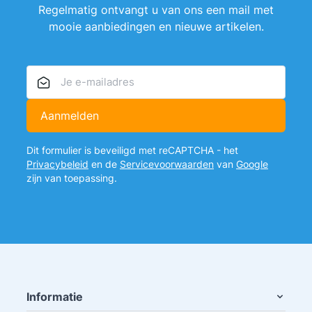
Regelmatig ontvangt u van ons een mail met
mooie aanbiedingen en nieuwe artikelen.
E-mailadres
Aanmelden
Dit formulier is beveiligd met reCAPTCHA - het
Privacybeleid
en de
Servicevoorwaarden
van
Google
zijn van toepassing.
Informatie