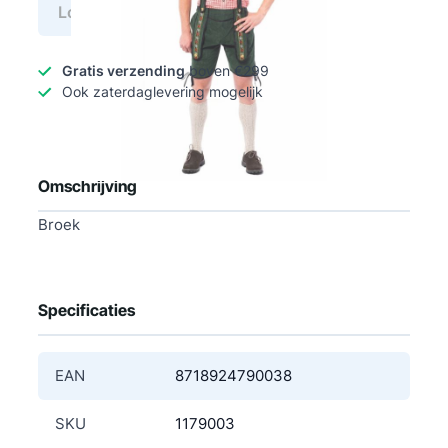
Log in voor prijs
Gratis verzending
boven €299
Ook zaterdaglevering mogelijk
Omschrijving
Broek
Specificaties
EAN
8718924790038
SKU
1179003