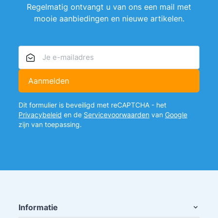
Regelmatig ontvangt u van ons een mail met
mooie aanbiedingen en nieuwe artikelen.
E-mailadres
Aanmelden
Dit formulier is beveiligd met reCAPTCHA - het
Privacybeleid
en de
Servicevoorwaarden
van
Google
zijn van toepassing.
Informatie