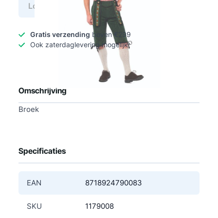
Log in voor prijs
Gratis verzending
boven €299
Ook zaterdaglevering mogelijk
Omschrijving
Broek
Specificaties
EAN
8718924790083
SKU
1179008