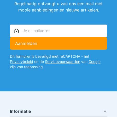
Regelmatig ontvangt u van ons een mail met
mooie aanbiedingen en nieuwe artikelen.
E-mailadres
Aanmelden
Dit formulier is beveiligd met reCAPTCHA - het
Privacybeleid
en de
Servicevoorwaarden
van
Google
zijn van toepassing.
Informatie