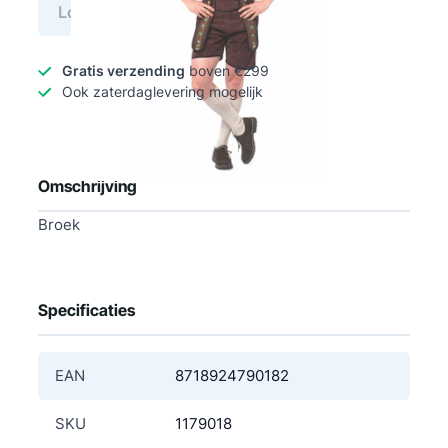
Log in voor prijs
Gratis verzending
boven €299
Ook zaterdaglevering mogelijk
Omschrijving
Broek
Specificaties
EAN
8718924790182
SKU
1179018