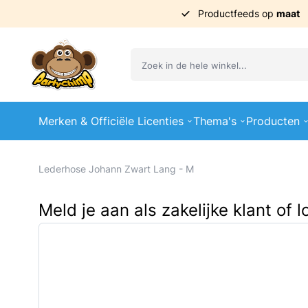
Productfeeds op
maat
Ga naar de inhoud
Merken & Officiële Licenties
Thema's
Producten
Lederhose Johann Zwart Lang - M
Meld je aan als zakelijke klant of 