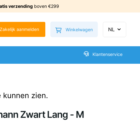
atis verzending
boven €299
Minicart tonen/verbe
NL
Zakelijk aanmelden
Winkelwagen
Klantenservice
e kunnen zien.
hann Zwart Lang - M