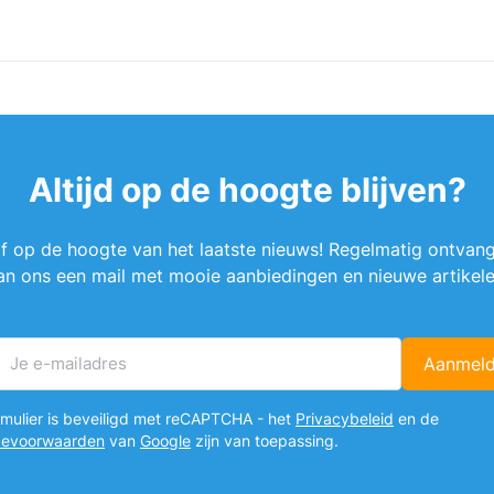
Altijd op de hoogte blijven?
ijf op de hoogte van het laatste nieuws! Regelmatig ontvang
an ons een mail met mooie aanbiedingen en nieuwe artikele
Aanmel
E-mailadres
ormulier is beveiligd met reCAPTCHA - het
Privacybeleid
en de
cevoorwaarden
van
Google
zijn van toepassing.