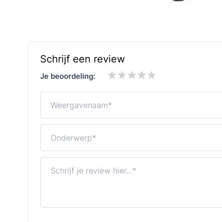
Schrijf een review
Je beoordeling:
Weergavenaam
Onderwerp
Schrijf je review hier...