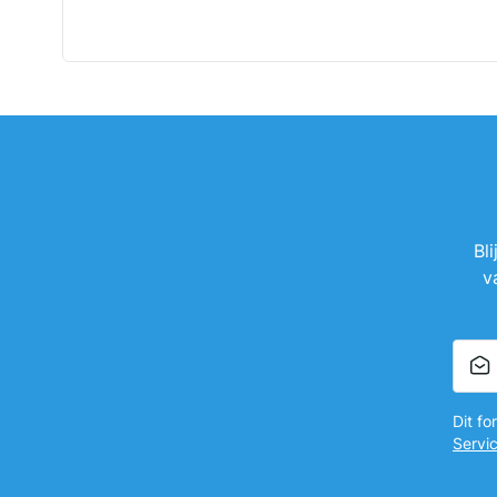
Bl
v
Dit f
Servi