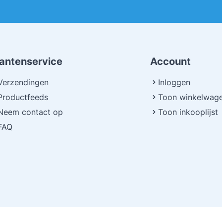
lantenservice
Account
Verzendingen
Inloggen
Productfeeds
Toon winkelwag
Neem contact op
Toon inkooplijst
FAQ