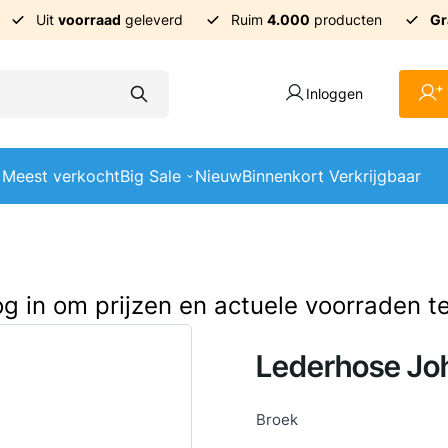
Uit
voorraad
geleverd
Ruim
4.000
producten
Gr
+
Inloggen
Meest verkocht
Big Sale
Nieuw
Binnenkort Verkrijgbaar
log in om prijzen en actuele voorraden t
Lederhose Jo
Broek