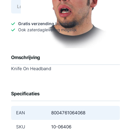
Log in voor prijs
Gratis verzending
boven €299
Ook zaterdaglevering mogelijk
Omschrijving
Knife On Headband
Specificaties
EAN
8004761064068
SKU
10-06406