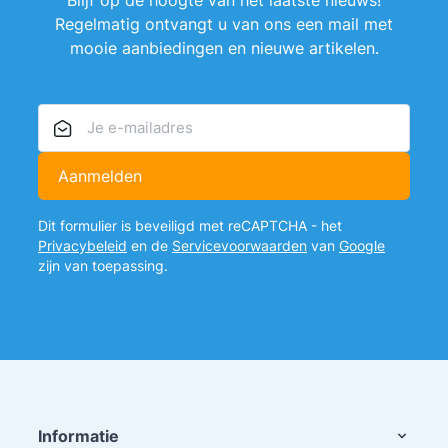
Regelmatig ontvangt u van ons een mail met
mooie aanbiedingen en nieuwe artikelen.
E-mailadres
Aanmelden
Dit formulier is beveiligd met reCAPTCHA - het
Privacybeleid
en de
Servicevoorwaarden
van
Google
zijn van toepassing.
Informatie