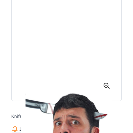
Knife On Headband
Informeer mij wanneer dit product op voorraad is