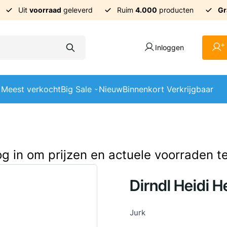
Uit
voorraad
geleverd
Ruim
4.000
producten
Gr
+
Inloggen
Meest verkocht
Big Sale
Nieuw
Binnenkort Verkrijgbaar
log in om prijzen en actuele voorraden t
Dirndl Heidi H
Jurk