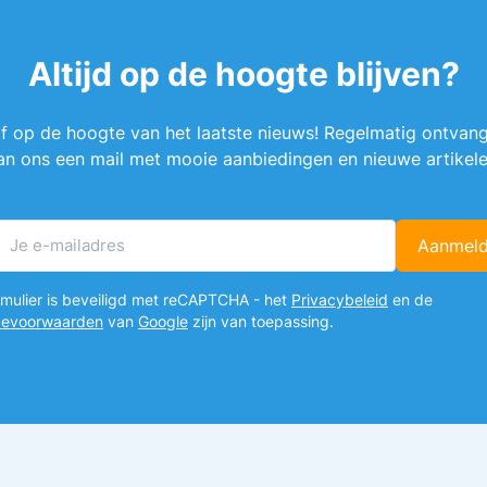
Altijd op de hoogte blijven?
ijf op de hoogte van het laatste nieuws! Regelmatig ontvang
an ons een mail met mooie aanbiedingen en nieuwe artikele
Aanmel
E-mailadres
ormulier is beveiligd met reCAPTCHA - het
Privacybeleid
en de
cevoorwaarden
van
Google
zijn van toepassing.