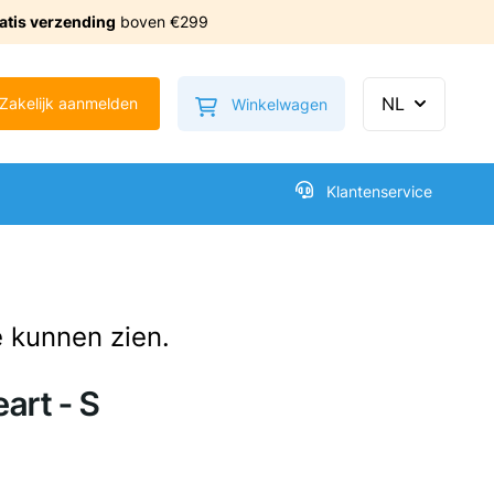
atis verzending
boven €299
Minicart tonen/verbe
NL
Zakelijk aanmelden
Winkelwagen
Klantenservice
e kunnen zien.
eart - S