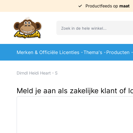
Productfeeds op
maat
Ga naar de inhoud
Merken & Officiële Licenties
Thema's
Producten
Dirndl Heidi Heart - S
Meld je aan als zakelijke klant of 