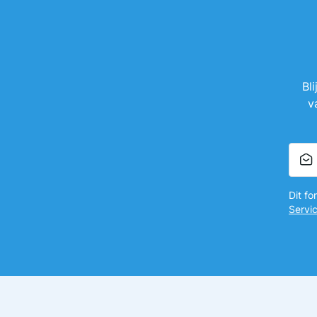
Bl
v
Dit f
Servi