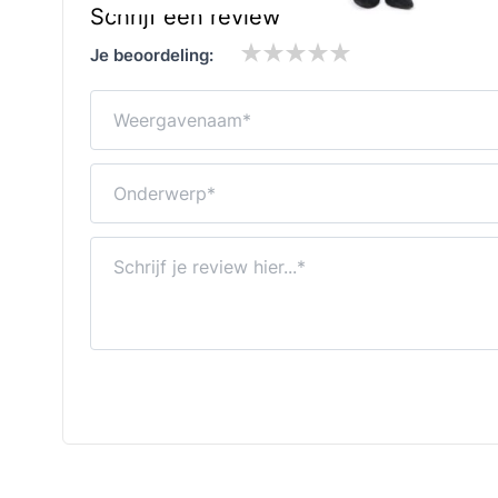
Schrijf een review
Je beoordeling:
Weergavenaam
Onderwerp
Schrijf je review hier...