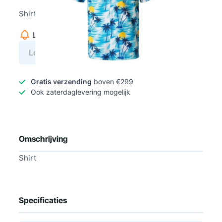
Shirt
Informeer mij wanneer dit product op voorraad is
Log in voor prijs
Gratis verzending
boven €299
Ook zaterdaglevering mogelijk
Omschrijving
Shirt
Specificaties