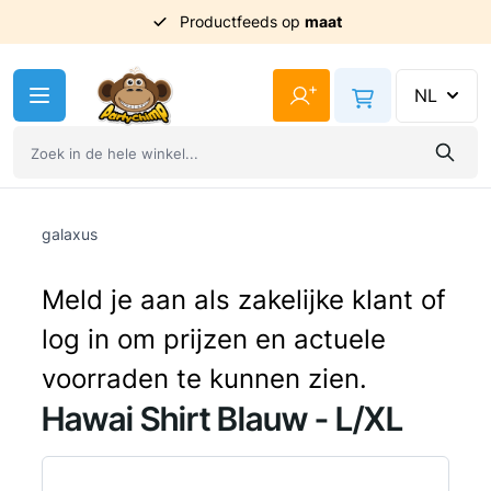
Uit
voorraad
geleverd
Ga naar de inhoud
+
NL
galaxus
Meld je aan als zakelijke klant of
log in om prijzen en actuele
voorraden te kunnen zien.
Hawai Shirt Blauw - L/XL