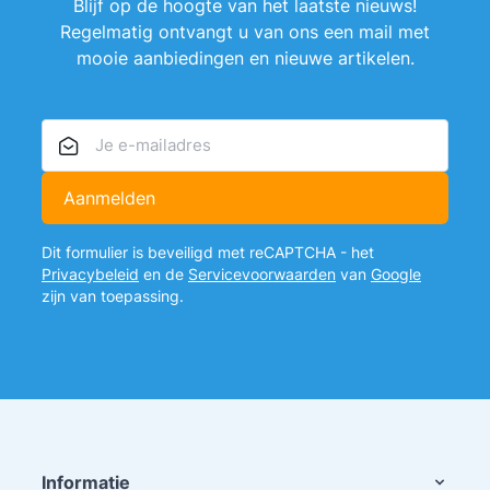
Blijf op de hoogte van het laatste nieuws!
Regelmatig ontvangt u van ons een mail met
mooie aanbiedingen en nieuwe artikelen.
E-mailadres
Aanmelden
Dit formulier is beveiligd met reCAPTCHA - het
Privacybeleid
en de
Servicevoorwaarden
van
Google
zijn van toepassing.
Informatie