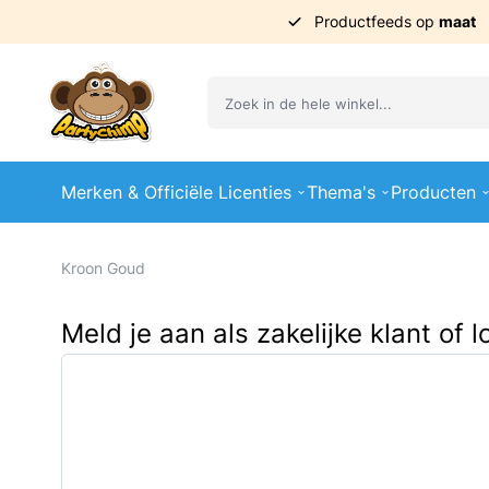
Productfeeds op
maat
Ga naar de inhoud
Merken & Officiële Licenties
Thema's
Producten
Kroon Goud
Meld je aan als zakelijke klant of 