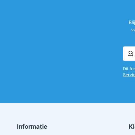
Bl
v
Dit f
Servi
Informatie
K