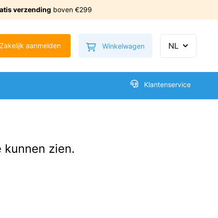
atis verzending
boven €299
Minicart tonen/verbe
NL
Zakelijk aanmelden
Winkelwagen
Klantenservice
e kunnen zien.