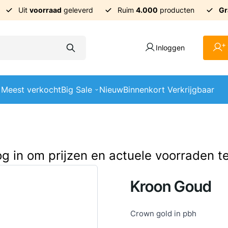
Uit
voorraad
geleverd
Ruim
4.000
producten
Gr
+
Inloggen
Meest verkocht
Big Sale
Nieuw
Binnenkort Verkrijgbaar
log in om prijzen en actuele voorraden t
Kroon Goud
Crown gold in pbh