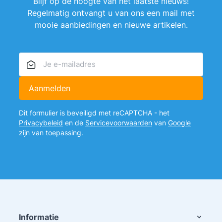
Blijf op de hoogte van het laatste nieuws!
Regelmatig ontvangt u van ons een mail met
mooie aanbiedingen en nieuwe artikelen.
E-mailadres
Aanmelden
Dit formulier is beveiligd met reCAPTCHA - het
Privacybeleid
en de
Servicevoorwaarden
van
Google
zijn van toepassing.
Informatie