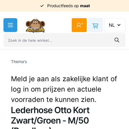
Productfeeds op
Uit
voorraad
geleverd
maat
Ga naar de inhoud
+
NL
Thema's
Meld je aan als zakelijke klant of
log in om prijzen en actuele
voorraden te kunnen zien.
Lederhose Otto Kort
Zwart/Groen - M/50