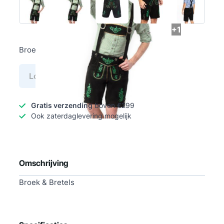
+1
Broek & Bretels
Log in voor prijs
Gratis verzending
boven €299
Ook zaterdaglevering mogelijk
Omschrijving
Broek & Bretels