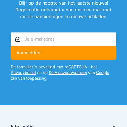
Blijf op de hoogte van het laatste nieuws!
Regelmatig ontvangt u van ons een mail met
mooie aanbiedingen en nieuwe artikelen.
E-mailadres
Aanmelden
Dit formulier is beveiligd met reCAPTCHA - het
Privacybeleid
en de
Servicevoorwaarden
van
Google
zijn van toepassing.
Informatie