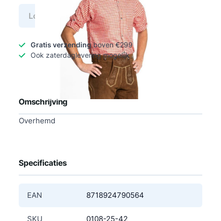
Log in voor prijs
Gratis verzending
boven €299
Ook zaterdaglevering mogelijk
Omschrijving
Overhemd
Specificaties
EAN
8718924790564
SKU
0108-25-42