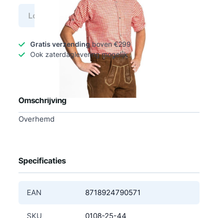
Log in voor prijs
Gratis verzending
boven €299
Ook zaterdaglevering mogelijk
Omschrijving
Overhemd
Specificaties
EAN
8718924790571
SKU
0108-25-44