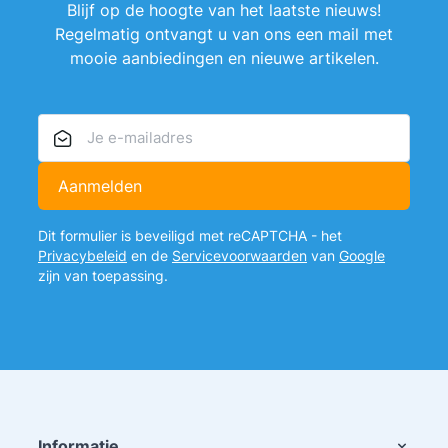
Blijf op de hoogte van het laatste nieuws!
Regelmatig ontvangt u van ons een mail met
mooie aanbiedingen en nieuwe artikelen.
E-mailadres
Aanmelden
Dit formulier is beveiligd met reCAPTCHA - het
Privacybeleid
en de
Servicevoorwaarden
van
Google
zijn van toepassing.
Informatie