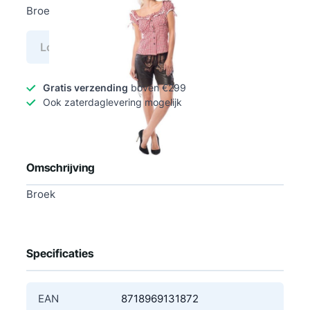
Broek
Log in voor prijs
Gratis verzending
boven €299
Ook zaterdaglevering mogelijk
Omschrijving
Broek
Specificaties
EAN
8718969131872