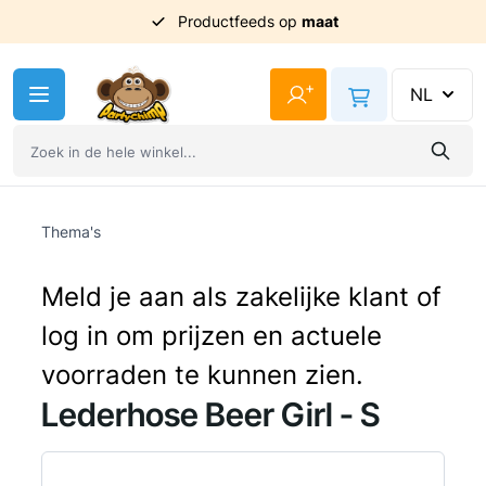
Productfeeds op
Uit
voorraad
geleverd
maat
Ga naar de inhoud
+
NL
Thema's
Meld je aan als zakelijke klant of
log in om prijzen en actuele
voorraden te kunnen zien.
Lederhose Beer Girl - S