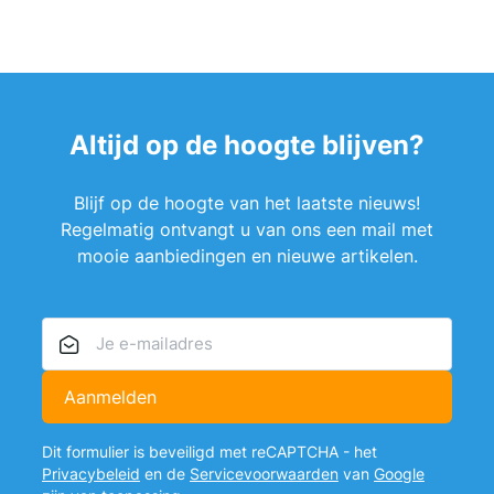
Altijd op de hoogte blijven?
Blijf op de hoogte van het laatste nieuws!
Regelmatig ontvangt u van ons een mail met
mooie aanbiedingen en nieuwe artikelen.
E-mailadres
Aanmelden
Dit formulier is beveiligd met reCAPTCHA - het
Privacybeleid
en de
Servicevoorwaarden
van
Google