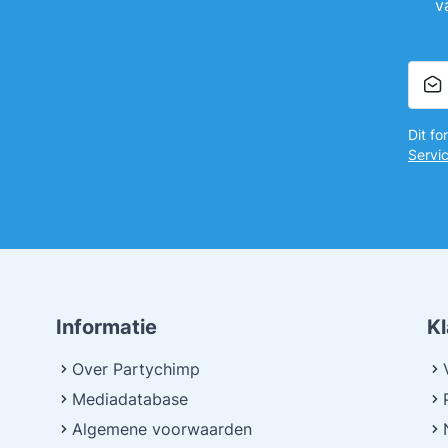
v
Dit f
Servi
Informatie
K
Over Partychimp
Mediadatabase
Algemene voorwaarden