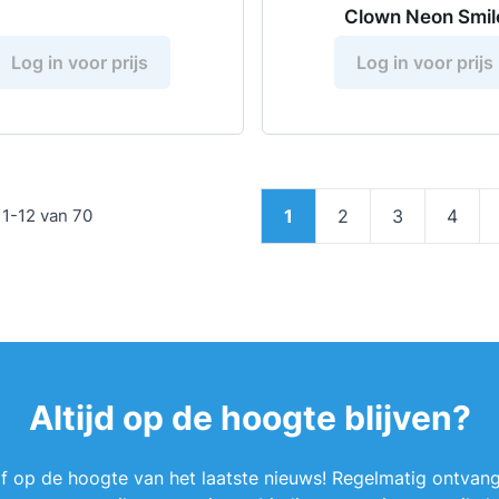
Clown Neon Smil
Log in voor prijs
Log in voor prijs
Pagina
n
1
-
12
van
70
1
2
3
4
U lees momenteel pagin
Pagina
Pagina
Pagin
Altijd op de hoogte blijven?
ijf op de hoogte van het laatste nieuws! Regelmatig ontvang