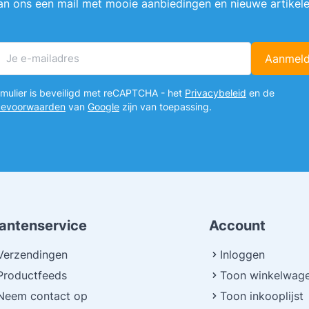
an ons een mail met mooie aanbiedingen en nieuwe artikele
Aanmel
E-mailadres
ormulier is beveiligd met reCAPTCHA - het
Privacybeleid
en de
cevoorwaarden
van
Google
zijn van toepassing.
lantenservice
Account
Verzendingen
Inloggen
Productfeeds
Toon winkelwag
Neem contact op
Toon inkooplijst