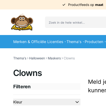
Productfeeds op
maat
Ga naar de inhoud
Merken & Officiële Licenties
Thema's
Producten
Thema's
Halloween
Maskers
Clowns
Clowns
Meld j
Filteren
kunnen
Doorgaan naar productlijst
Kleur