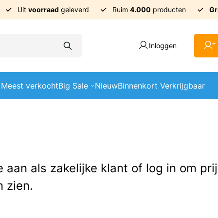
Uit
voorraad
geleverd
Ruim
4.000
producten
Gr
+
Inloggen
Meest verkocht
Big Sale
Nieuw
Binnenkort Verkrijgbaar
e aan als zakelijke klant of log in om pr
 zien.