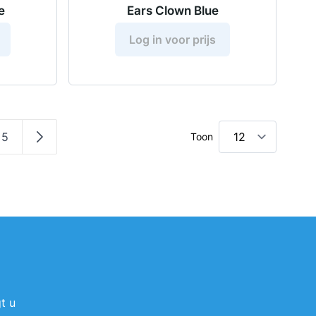
e
Ears Clown Blue
Log in voor prijs
5
Toon
a
a
Pagina
Pagina
t u