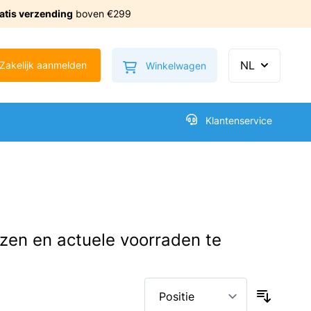
atis verzending
boven €299
Minicart tonen/verbe
NL
Zakelijk aanmelden
Winkelwagen
Klantenservice
ijzen en actuele voorraden te