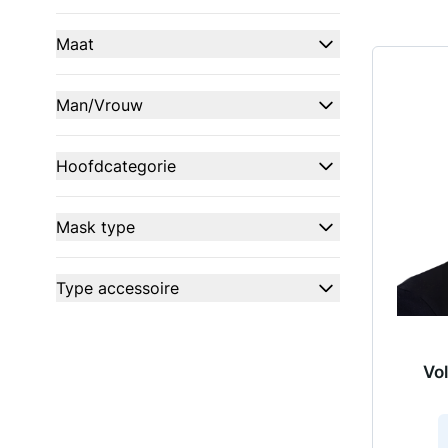
filter
Maat
filter
Man/Vrouw
filter
Hoofdcategorie
filter
Mask type
filter
Type accessoire
filter
Vo