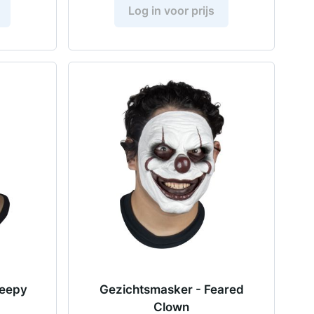
Log in voor prijs
reepy
Gezichtsmasker - Feared
Clown