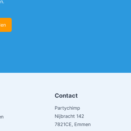
n.
den
Contact
Partychimp
Nijbracht 142
en
7821CE, Emmen