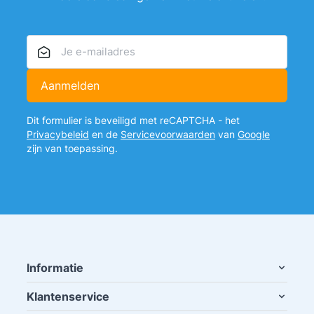
E-mailadres
Aanmelden
Dit formulier is beveiligd met reCAPTCHA - het
Privacybeleid
en de
Servicevoorwaarden
van
Google
zijn van toepassing.
Informatie
Klantenservice