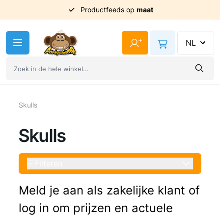
Productfeeds op
Uit
voorraad
geleverd
maat
Ga naar de inhoud
+
NL
Skulls
Skulls
Filteren
Meld je aan als zakelijke klant of
log in om prijzen en actuele