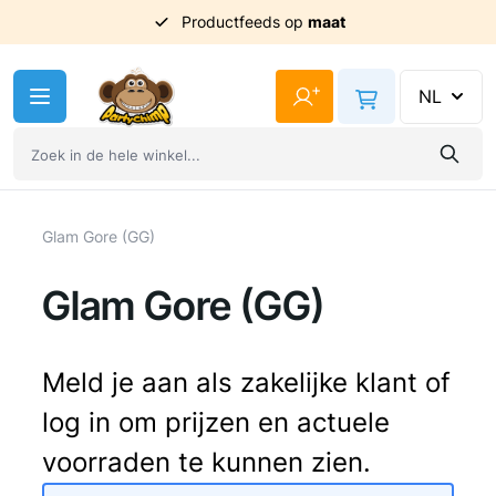
Productfeeds op
maat
Ga naar de inhoud
+
NL
Glam Gore (GG)
Glam Gore (GG)
Meld je aan als zakelijke klant of
log in om prijzen en actuele
voorraden te kunnen zien.